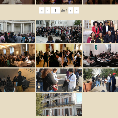
«
‹
de
4
›
»