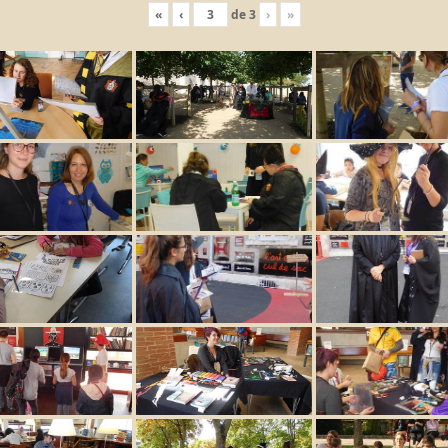
«
‹
de
3
›
»