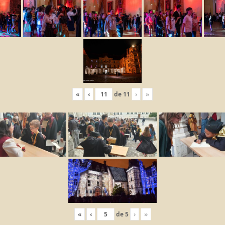
«
‹
de
11
›
»
«
‹
de
5
›
»