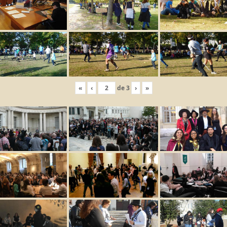
«
‹
de
3
›
»