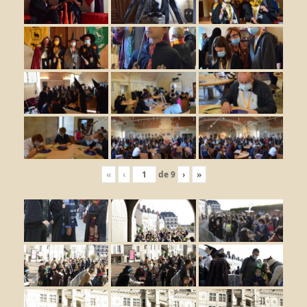
«
‹
de
9
›
»