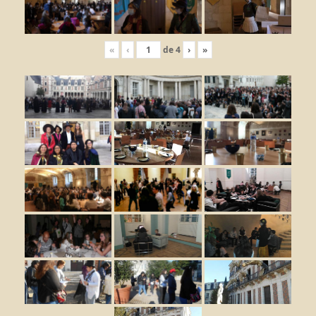
«
‹
de
4
›
»