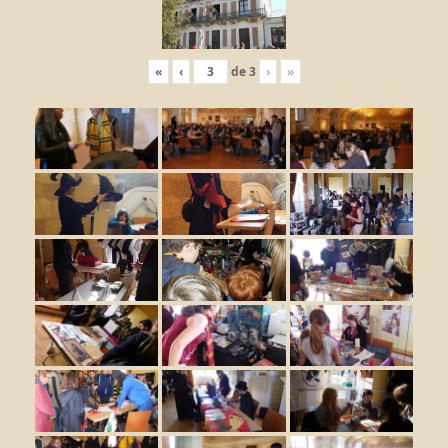
«
‹
de
3
›
»