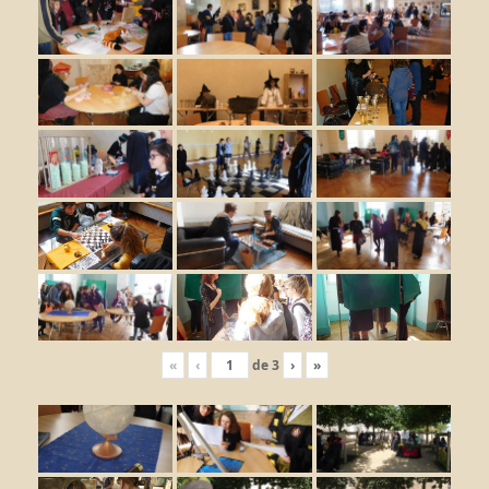
«
‹
de
3
›
»