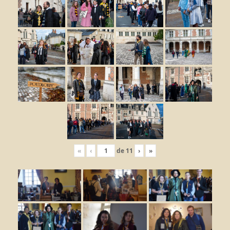
«
‹
de
11
›
»