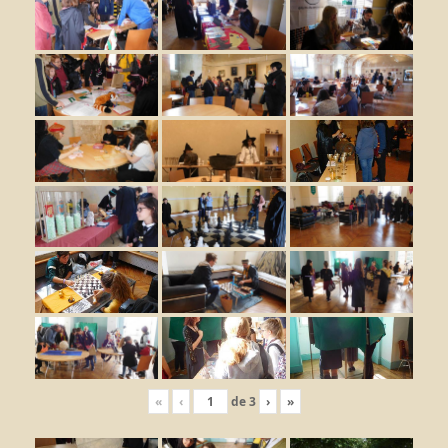
«
‹
de
3
›
»