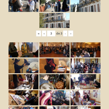
«
‹
de
3
›
»