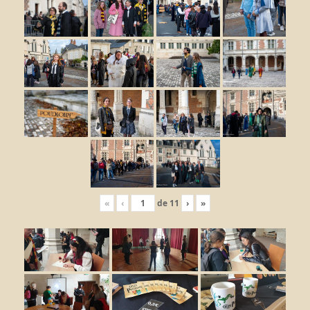
«
‹
de
11
›
»