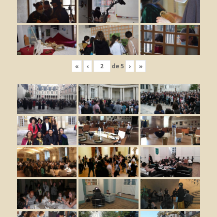
«
‹
de
5
›
»