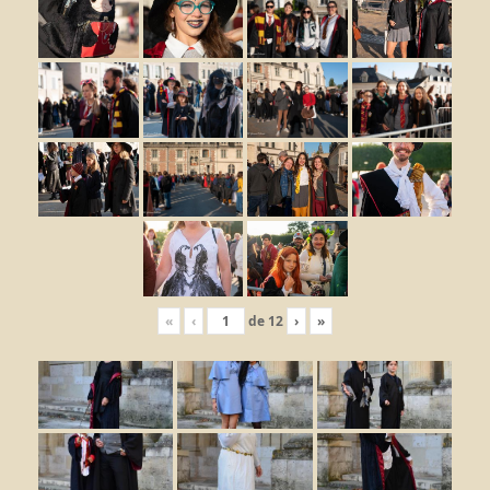
«
‹
de
12
›
»