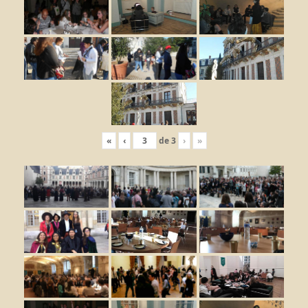
«
‹
de
3
›
»