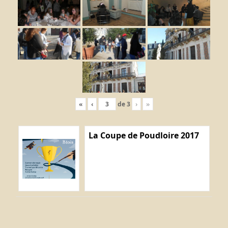
«
‹
de
3
›
»
La Coupe de Poudloire 2017