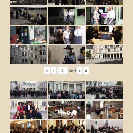
«
‹
de
4
›
»