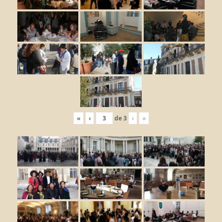
«
‹
de
3
›
»