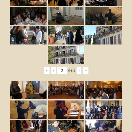
«
‹
de
3
›
»