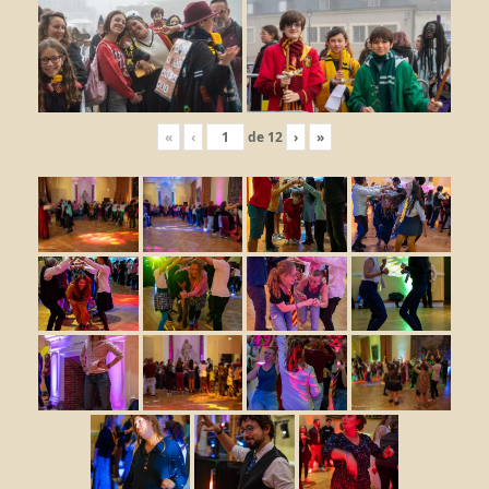
«
‹
de
12
›
»