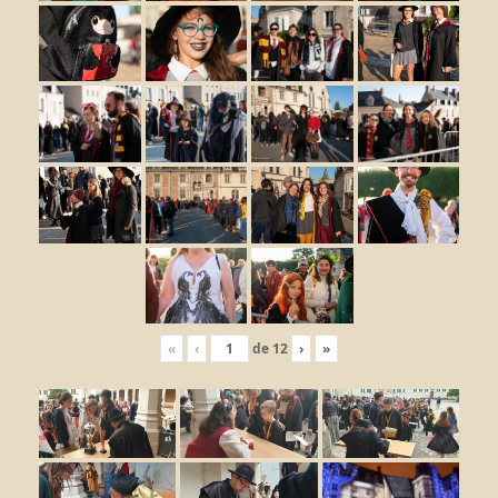
«
‹
de
12
›
»