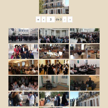
«
‹
de
3
›
»