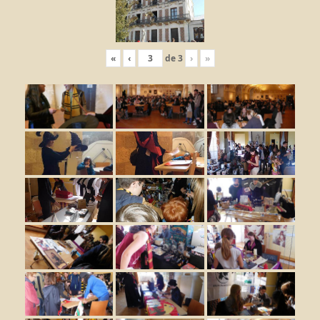
«
‹
de
3
›
»