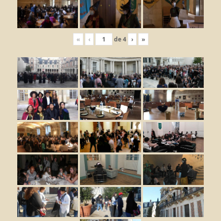
«
‹
de
4
›
»