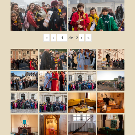
«
‹
de
12
›
»