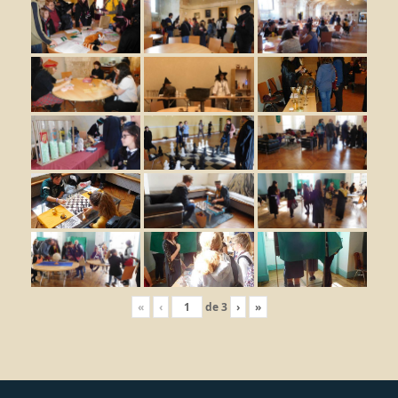
«
‹
de
3
›
»