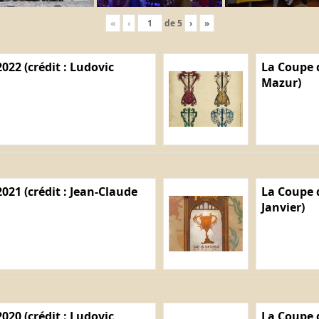
«
‹
de
5
›
»
022 (crédit : Ludovic
La Coupe d
Mazur)
021 (crédit : Jean-Claude
La Coupe d
Janvier)
020 (crédit : Ludovic
La Coupe d