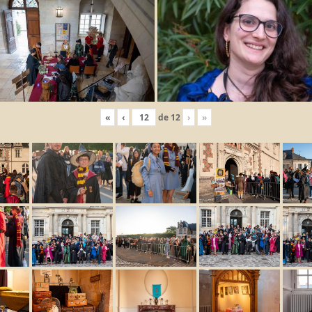
«
‹
de
12
›
»