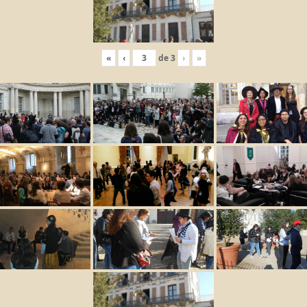
«
‹
de
3
›
»