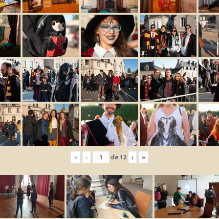
«
‹
de
12
›
»