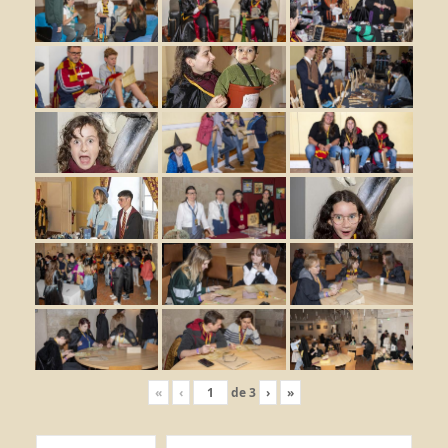
«
‹
de
3
›
»