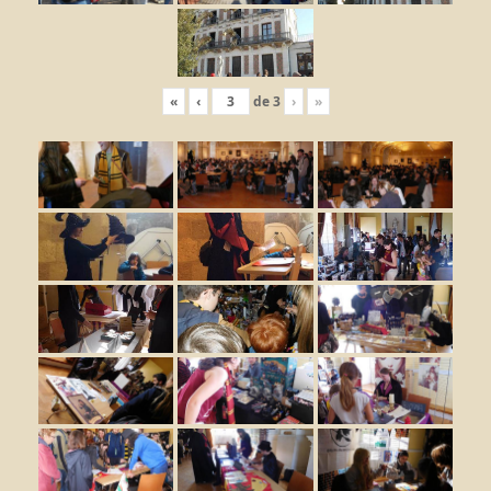
«
‹
de
3
›
»