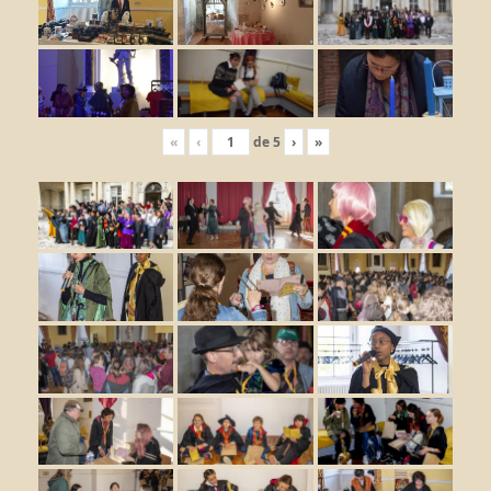
«
‹
de
5
›
»