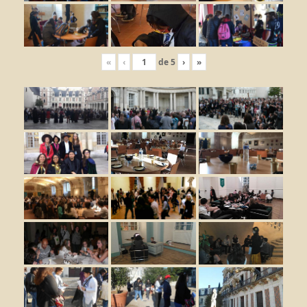
«
‹
de
5
›
»