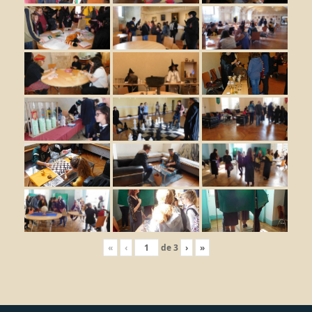
«
‹
de
3
›
»