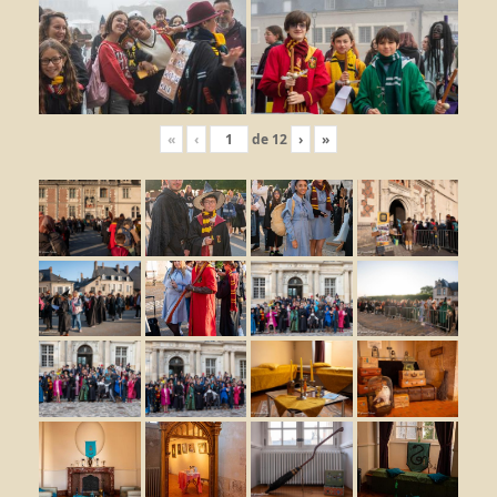
«
‹
de
12
›
»