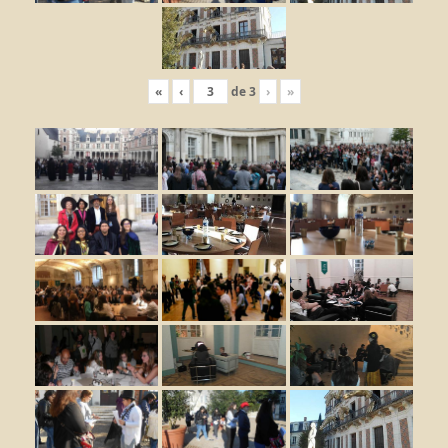
«
‹
de
3
›
»