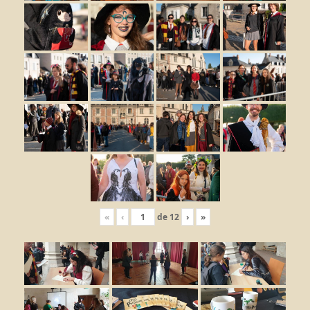
«
‹
de
12
›
»