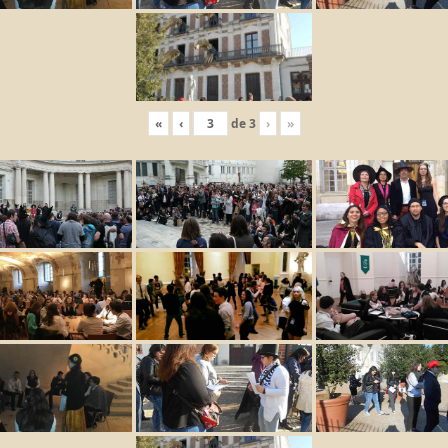
«
‹
de
3
›
»