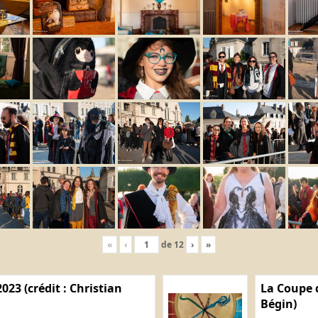
«
‹
de
12
›
»
023 (crédit : Christian
La Coupe d
Bégin)