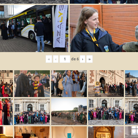
«
‹
de
6
›
»