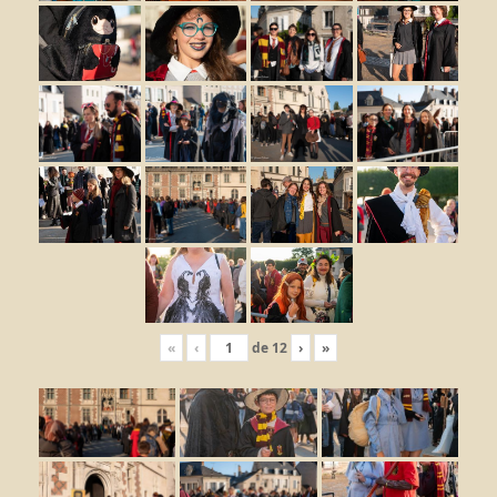
«
‹
de
12
›
»