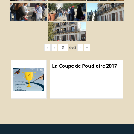
«
‹
de
3
›
»
La Coupe de Poudloire 2017