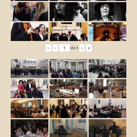
«
‹
de
5
›
»