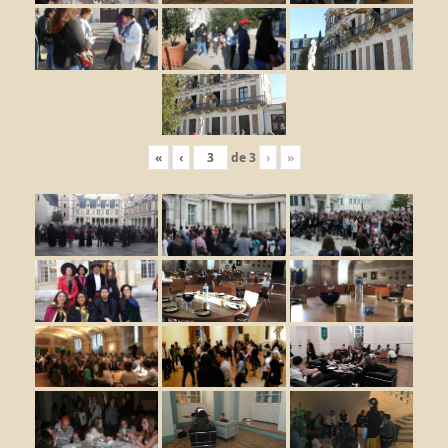
«
‹
de
3
›
»