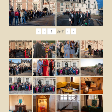
«
‹
de
11
›
»