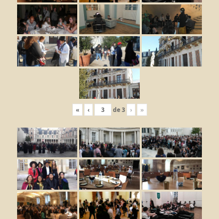
«
‹
de
3
›
»