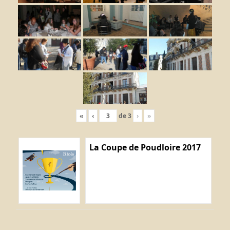
«
‹
de
3
›
»
La Coupe de Poudloire 2017