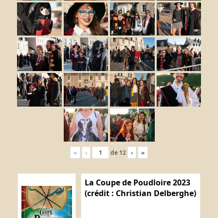
«
‹
de
12
›
»
La Coupe de Poudloire 2023
(crédit : Christian Delberghe)