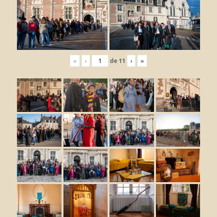
«
‹
de
11
›
»