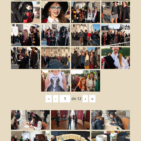
«
‹
de
12
›
»