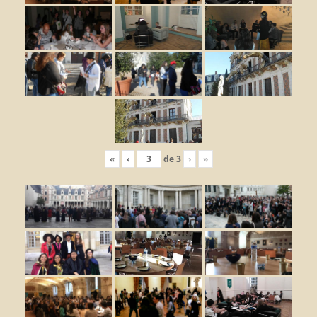
«
‹
de
3
›
»