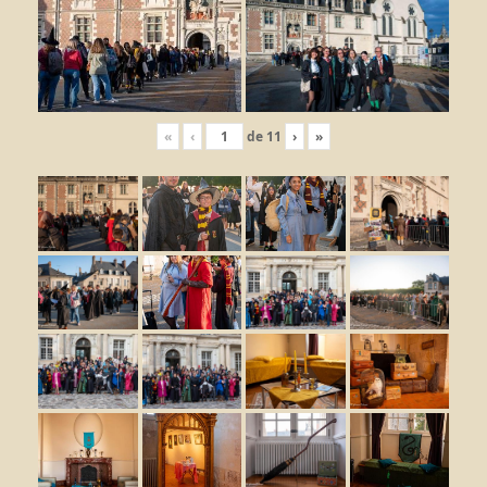
«
‹
de
11
›
»