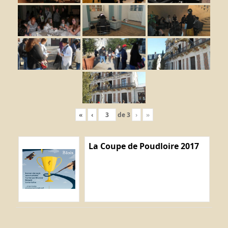
«
‹
de
3
›
»
La Coupe de Poudloire 2017