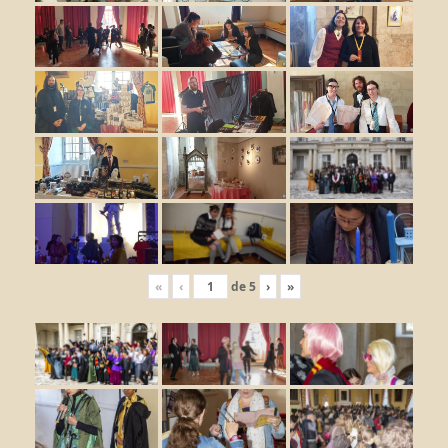
«
‹
de
5
›
»