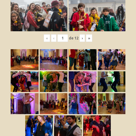
«
‹
de
12
›
»