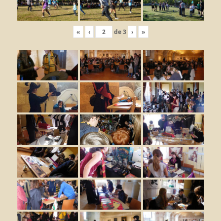
«
‹
de
3
›
»