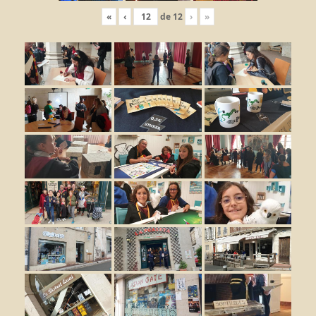
«
‹
de
12
›
»