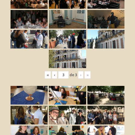
«
‹
de
3
›
»