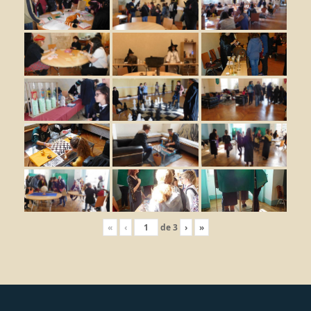
«
‹
de
3
›
»