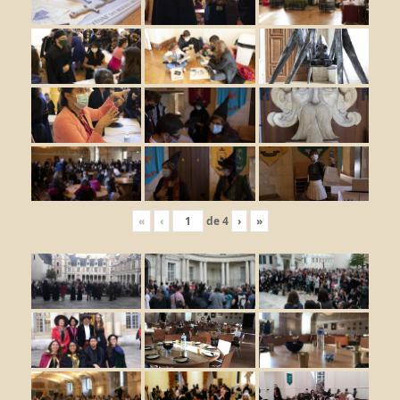
«
‹
de
4
›
»