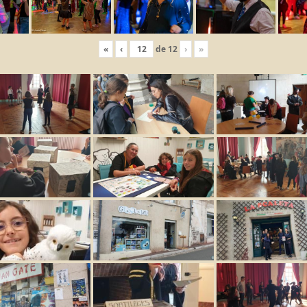
«
‹
de
12
›
»