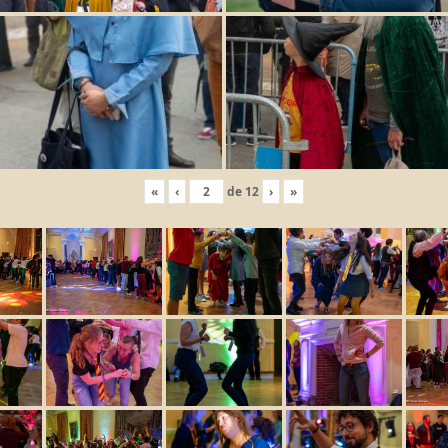
«
‹
de
12
›
»