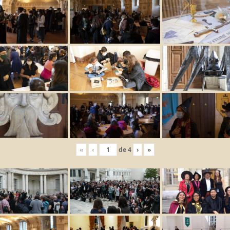
«
‹
de
4
›
»