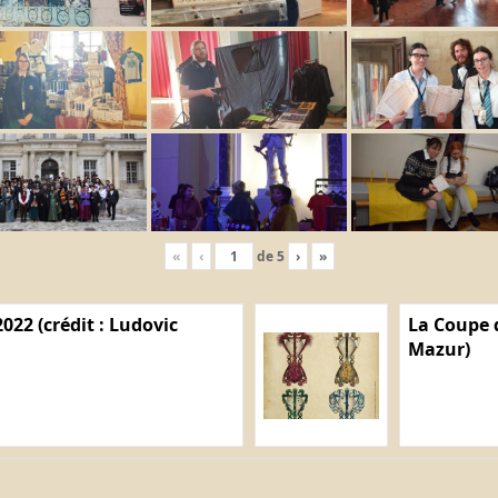
«
‹
de
5
›
»
022 (crédit : Ludovic
La Coupe d
Mazur)