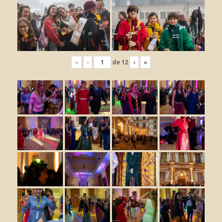
«
‹
de
12
›
»