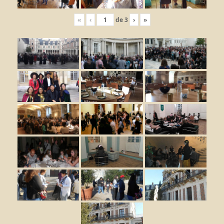
«
‹
de
3
›
»