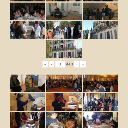
«
‹
de
3
›
»