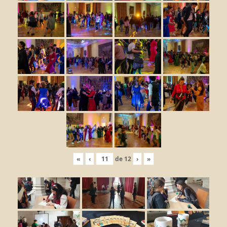
«
‹
de
12
›
»