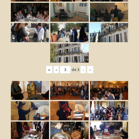
«
‹
de
3
›
»