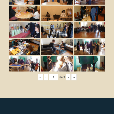
«
‹
de
3
›
»