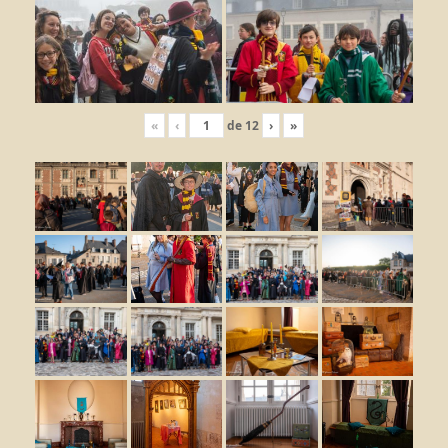
«
‹
de
12
›
»