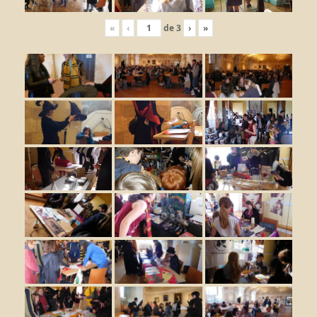
«
‹
de
3
›
»