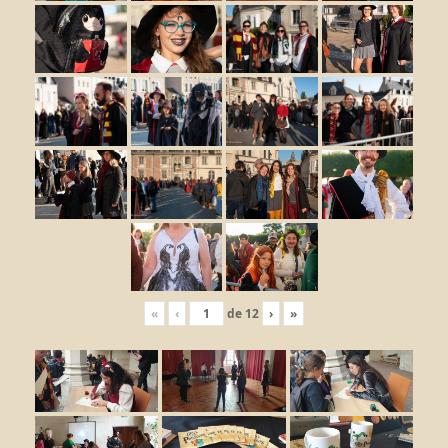
«
‹
de
12
›
»