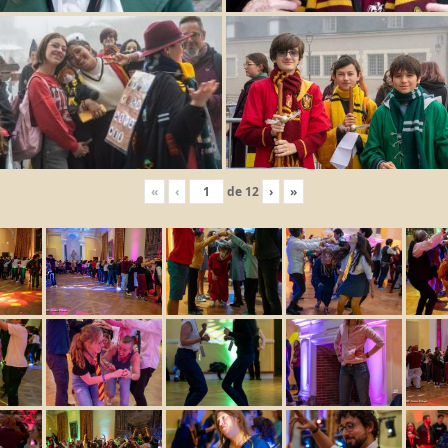
«
‹
de
12
›
»