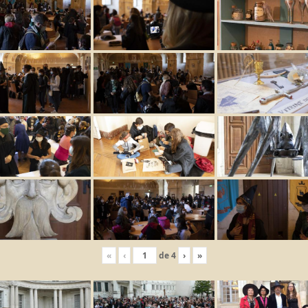
«
‹
de
4
›
»