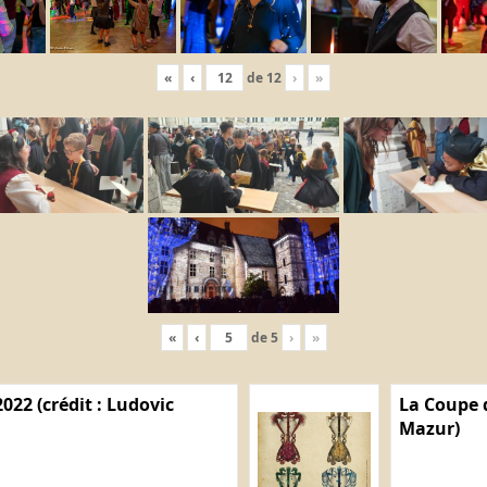
«
‹
de
12
›
»
«
‹
de
5
›
»
022 (crédit : Ludovic
La Coupe d
Mazur)