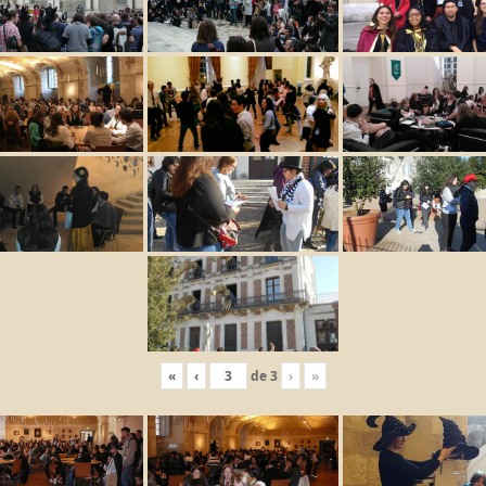
«
‹
de
3
›
»