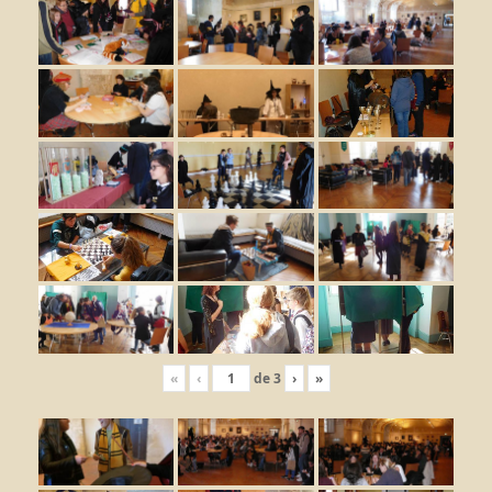
«
‹
de
3
›
»