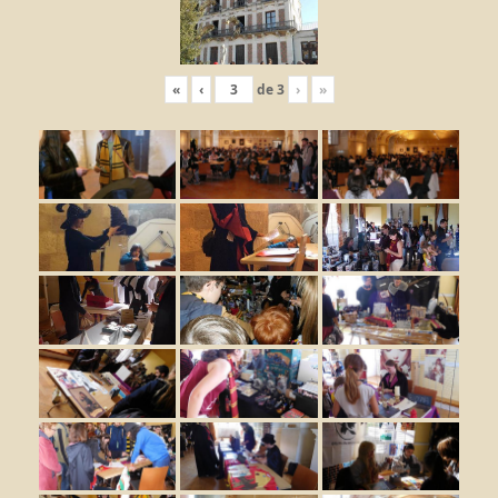
«
‹
de
3
›
»