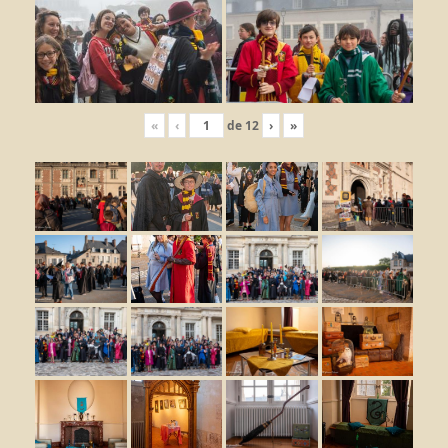
«
‹
de
12
›
»