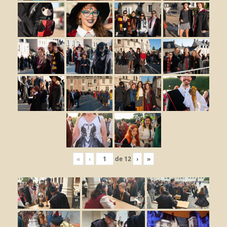
«
‹
de
12
›
»