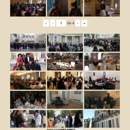
«
‹
de
4
›
»