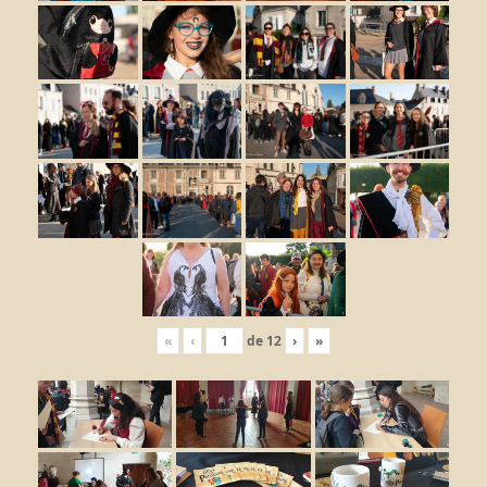
«
‹
de
12
›
»