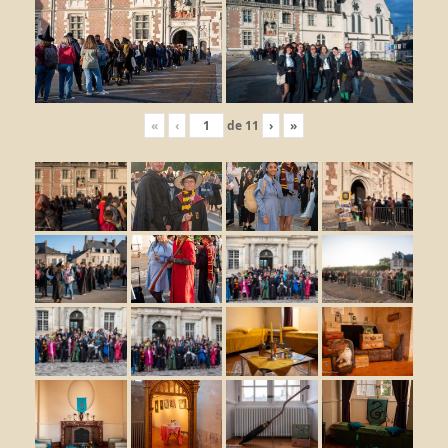
«
‹
de
11
›
»