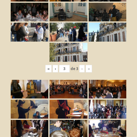
«
‹
de
3
›
»