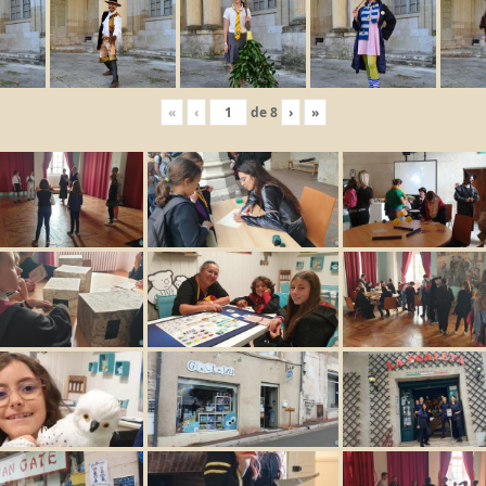
«
‹
de
8
›
»