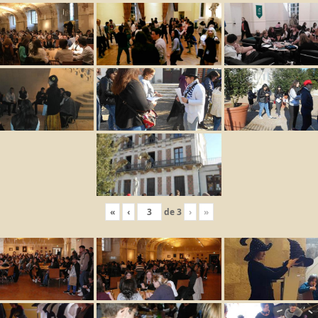
«
‹
de
3
›
»