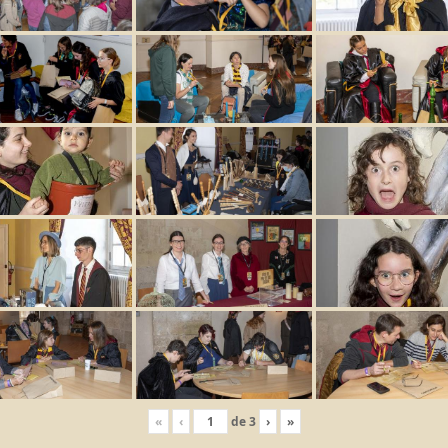
«
‹
de
3
›
»