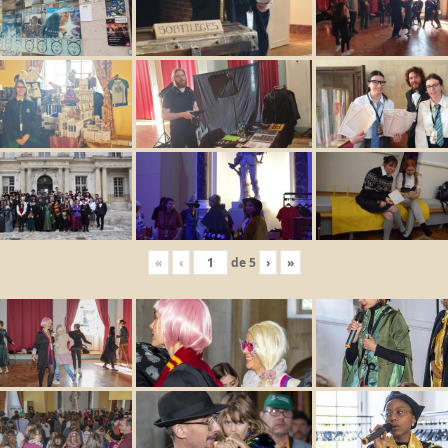
«
‹
de
5
›
»