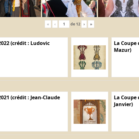
«
‹
de
12
›
»
022 (crédit : Ludovic
La Coupe d
Mazur)
021 (crédit : Jean-Claude
La Coupe d
Janvier)