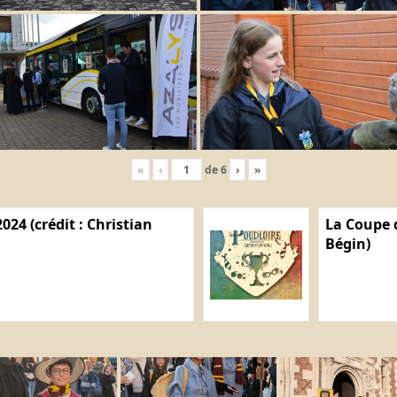
«
‹
de
6
›
»
024 (crédit : Christian
La Coupe d
Bégin)