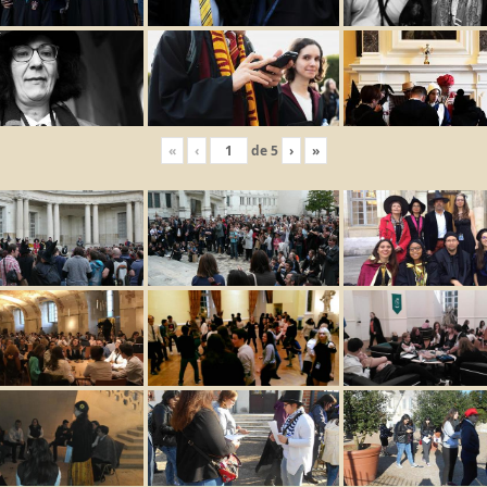
«
‹
de
5
›
»