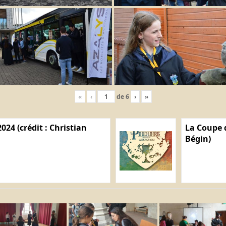
«
‹
de
6
›
»
024 (crédit : Christian
La Coupe d
Bégin)