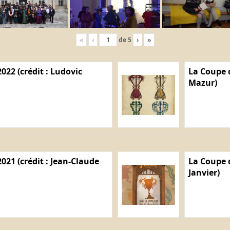
«
‹
de
5
›
»
022 (crédit : Ludovic
La Coupe d
Mazur)
021 (crédit : Jean-Claude
La Coupe d
Janvier)