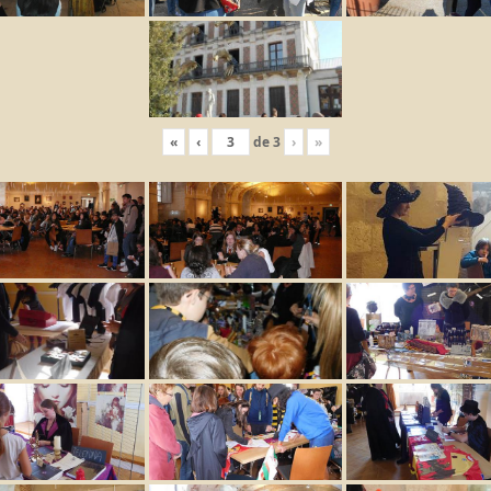
«
‹
de
3
›
»