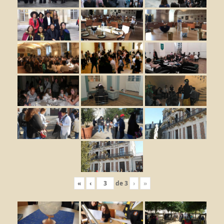
«
‹
de
3
›
»