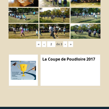
«
‹
de
3
›
»
La Coupe de Poudloire 2017