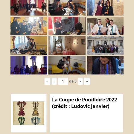
«
‹
de
5
›
»
La Coupe de Poudloire 2022
(crédit : Ludovic Janvier)