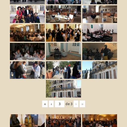
«
‹
de
3
›
»