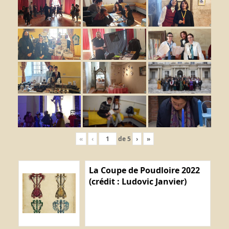
«
‹
de
5
›
»
La Coupe de Poudloire 2022
(crédit : Ludovic Janvier)