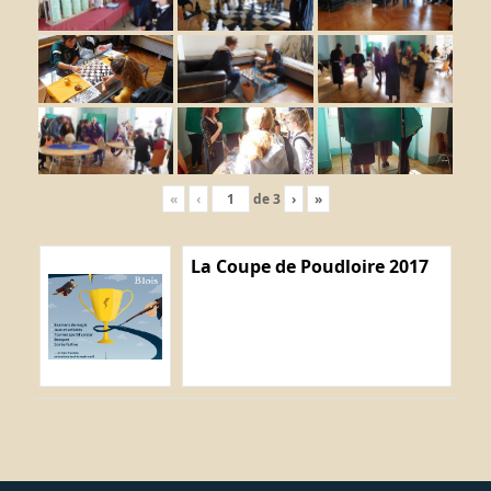
«
‹
de
3
›
»
La Coupe de Poudloire 2017