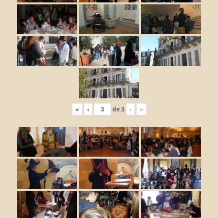
«
‹
de
3
›
»