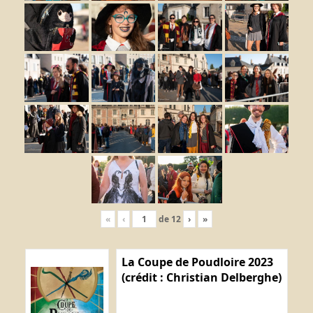
«
‹
de
12
›
»
La Coupe de Poudloire 2023
(crédit : Christian Delberghe)