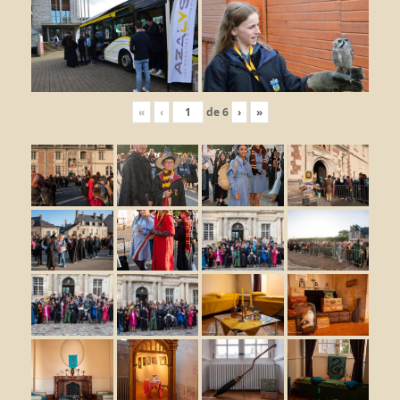
«
‹
de
6
›
»