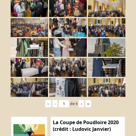
«
‹
de
5
›
»
La Coupe de Poudloire 2020
(crédit : Ludovic Janvier)