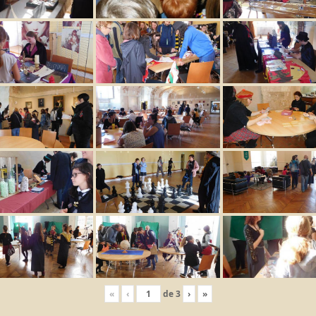
«
‹
de
3
›
»