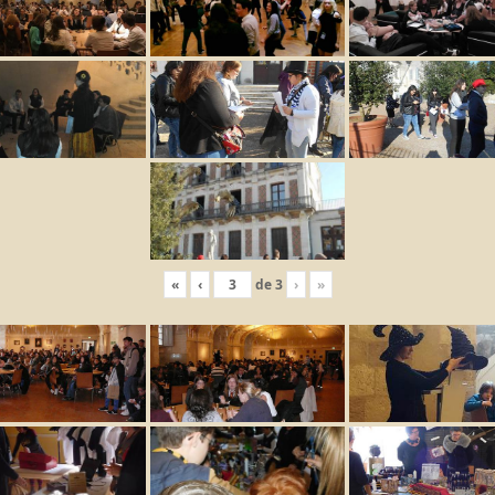
«
‹
de
3
›
»