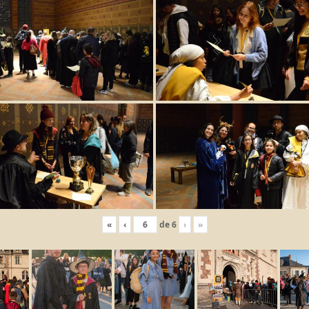
«
‹
de
6
›
»