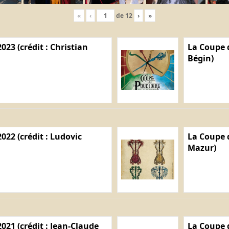
«
‹
de
12
›
»
023 (crédit : Christian
La Coupe d
Bégin)
022 (crédit : Ludovic
La Coupe d
Mazur)
021 (crédit : Jean-Claude
La Coupe d