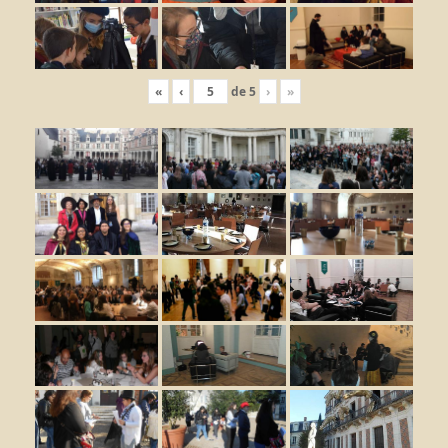
«
‹
de
5
›
»