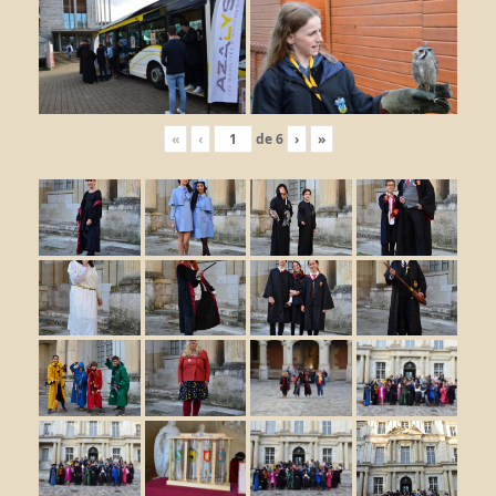
«
‹
de
6
›
»