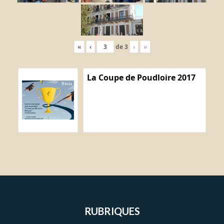
«
‹
de
3
›
»
La Coupe de Poudloire 2017
RUBRIQUES