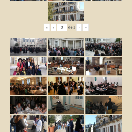
«
‹
de
3
›
»