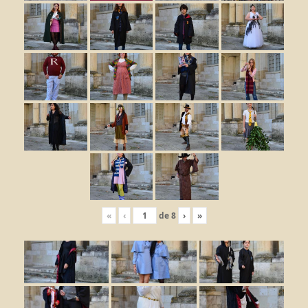
«
‹
de
8
›
»