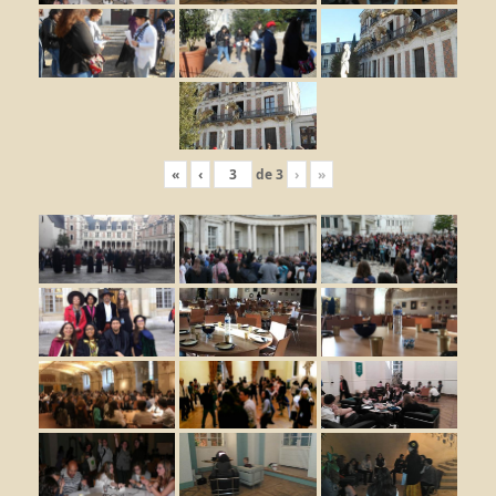
«
‹
de
3
›
»