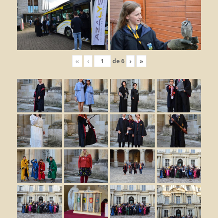
«
‹
de
6
›
»