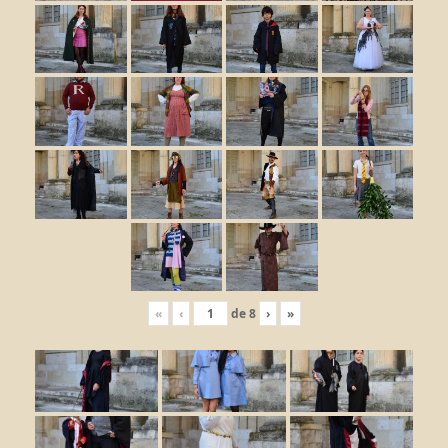
«
‹
de
8
›
»