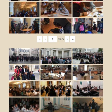
«
‹
de
5
›
»