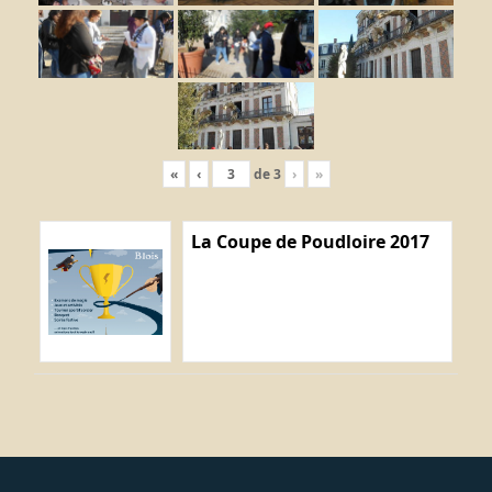
«
‹
de
3
›
»
La Coupe de Poudloire 2017