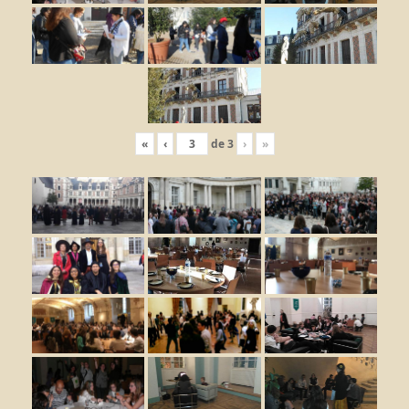
«
‹
de
3
›
»