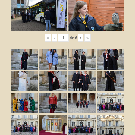
«
‹
de
6
›
»