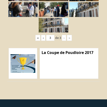
«
‹
de
3
›
»
La Coupe de Poudloire 2017