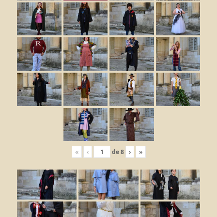
«
‹
de
8
›
»