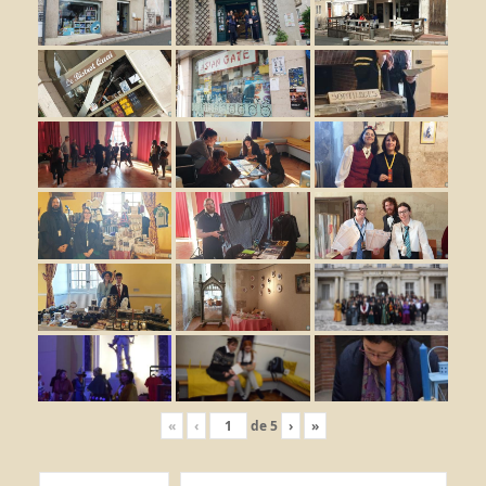
«
‹
de
5
›
»