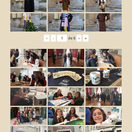
«
‹
de
8
›
»