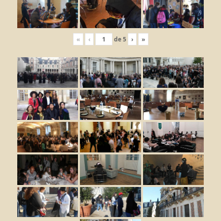
«
‹
de
5
›
»