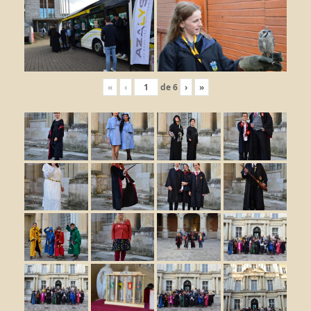
«
‹
de
6
›
»