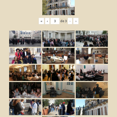
«
‹
de
3
›
»