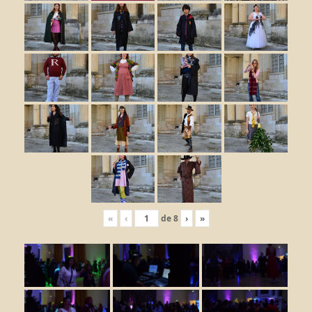
«
‹
de
8
›
»