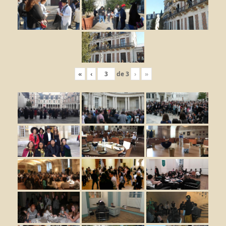
«
‹
de
3
›
»