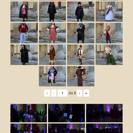
«
‹
de
8
›
»