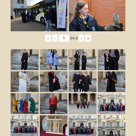
«
‹
de
6
›
»