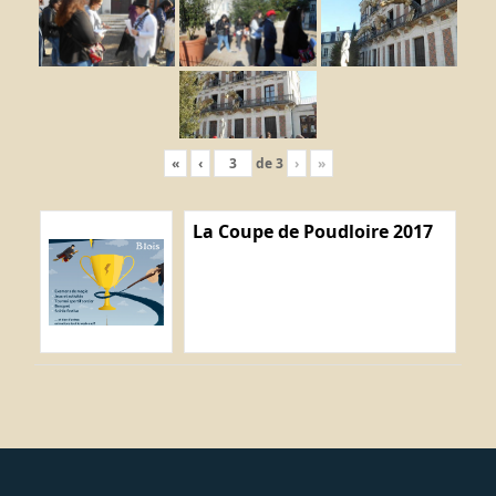
«
‹
de
3
›
»
La Coupe de Poudloire 2017