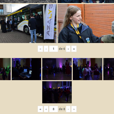
«
‹
de
6
›
»
«
‹
de
8
›
»