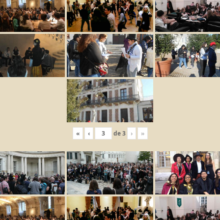
«
‹
de
3
›
»