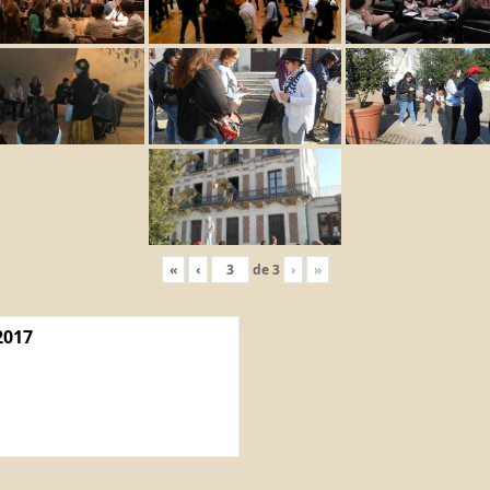
«
‹
de
3
›
»
2017