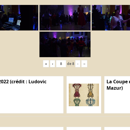
«
‹
de
8
›
»
022 (crédit : Ludovic
La Coupe d
Mazur)