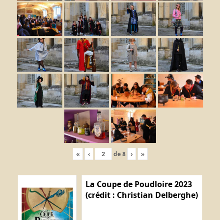
«
‹
de
8
›
»
La Coupe de Poudloire 2023
(crédit : Christian Delberghe)