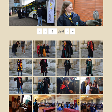
«
‹
de
6
›
»