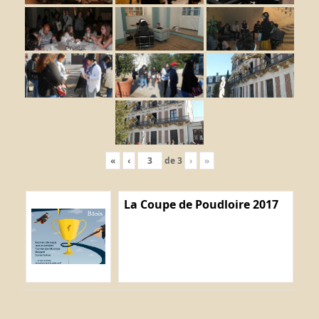
«
‹
de
3
›
»
La Coupe de Poudloire 2017