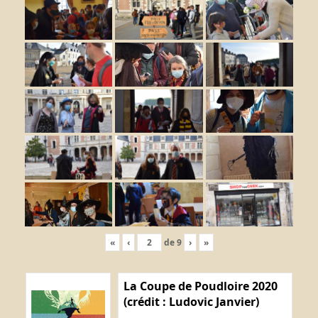
«
‹
de
9
›
»
La Coupe de Poudloire 2020
(crédit : Ludovic Janvier)