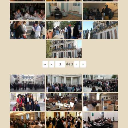
«
‹
de
3
›
»