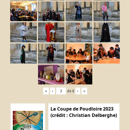
«
‹
de
8
›
»
La Coupe de Poudloire 2023
(crédit : Christian Delberghe)