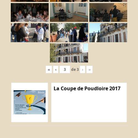
«
‹
de
3
›
»
La Coupe de Poudloire 2017