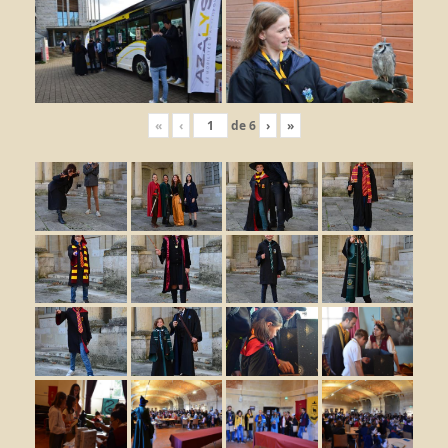
«
‹
de
6
›
»