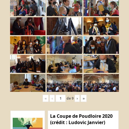
«
‹
de
9
›
»
La Coupe de Poudloire 2020
(crédit : Ludovic Janvier)