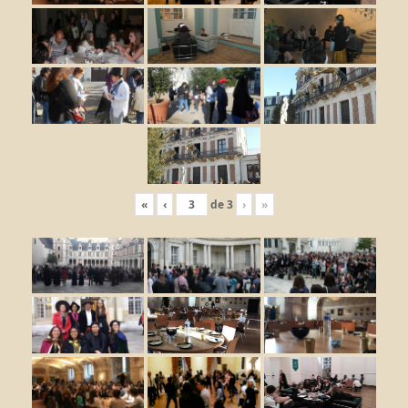
«
‹
de
3
›
»