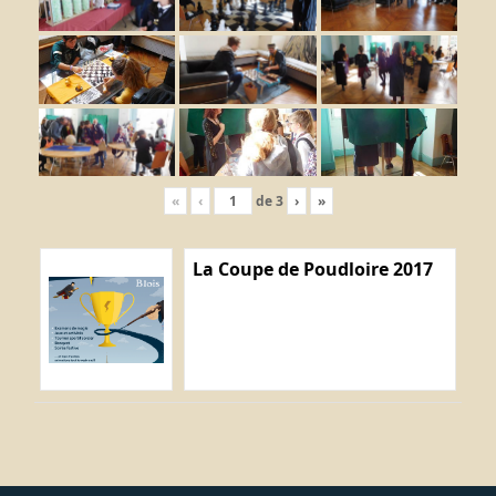
«
‹
de
3
›
»
La Coupe de Poudloire 2017