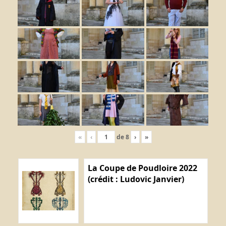
«
‹
de
8
›
»
La Coupe de Poudloire 2022
(crédit : Ludovic Janvier)