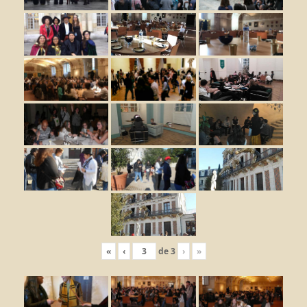
«
‹
de
3
›
»