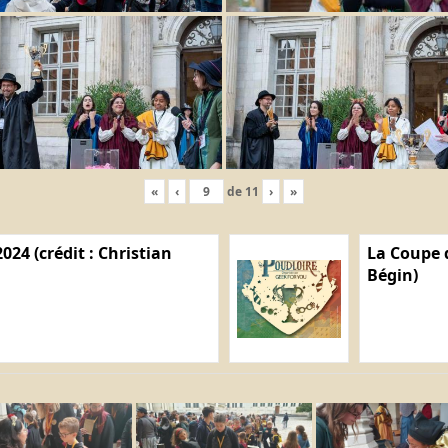
«
‹
de
11
›
»
024 (crédit : Christian
La Coupe d
Bégin)