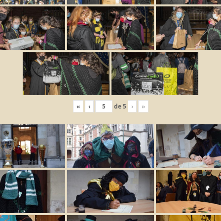
«
‹
de
5
›
»