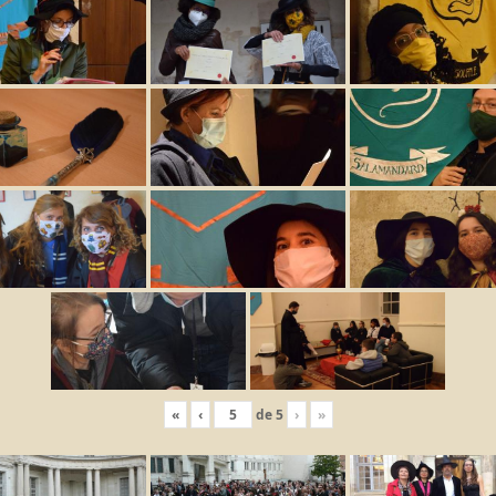
«
‹
de
5
›
»