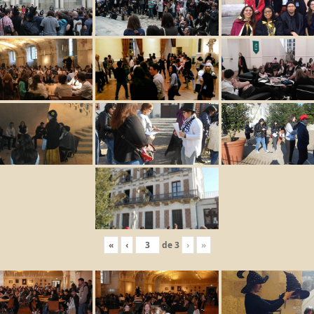
«
‹
de
3
›
»