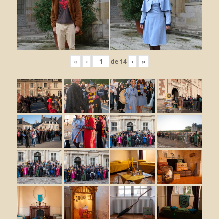
«
‹
de
14
›
»