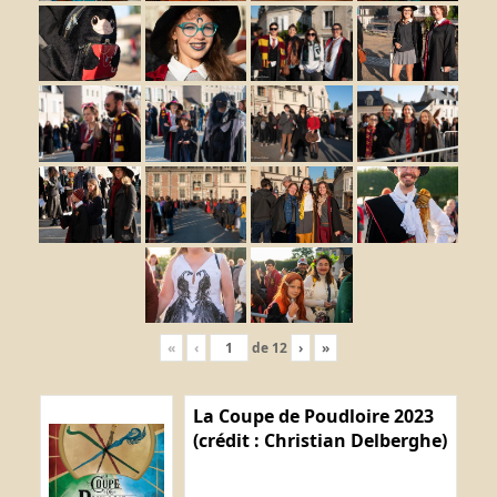
«
‹
de
12
›
»
La Coupe de Poudloire 2023
(crédit : Christian Delberghe)