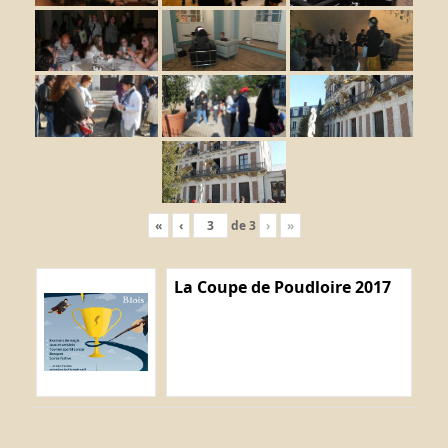
«
‹
de
3
›
»
La Coupe de Poudloire 2017