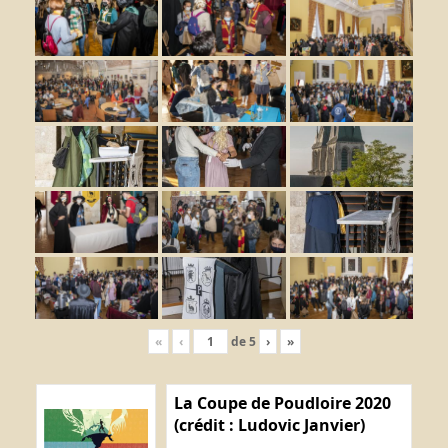
«
‹
de
5
›
»
La Coupe de Poudloire 2020
(crédit : Ludovic Janvier)