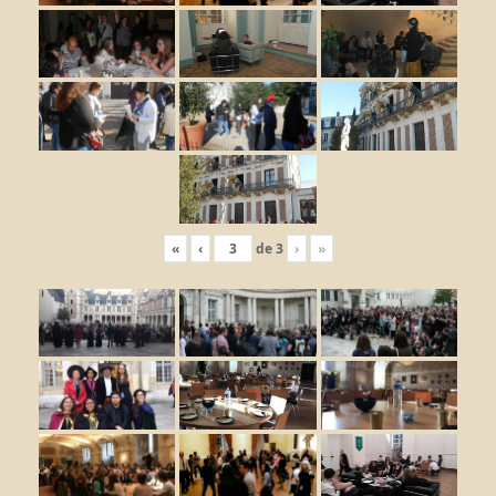
«
‹
de
3
›
»