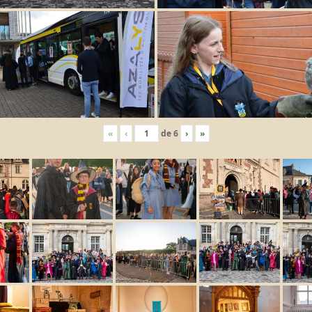
«
‹
de
6
›
»