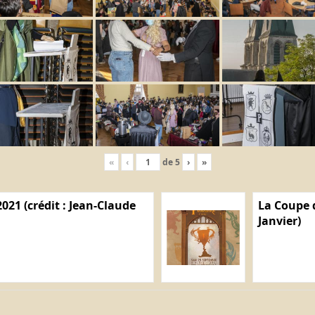
«
‹
de
5
›
»
021 (crédit : Jean-Claude
La Coupe d
Janvier)