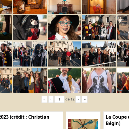
«
‹
de
12
›
»
023 (crédit : Christian
La Coupe d
Bégin)