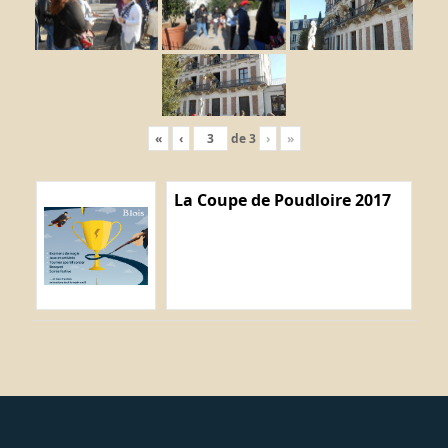
«
‹
de
3
›
»
La Coupe de Poudloire 2017