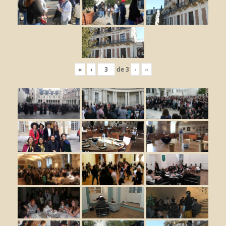
«
‹
de
3
›
»