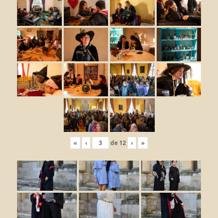
«
‹
de
12
›
»