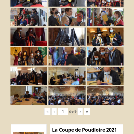
«
‹
de
9
›
»
La Coupe de Poudloire 2021