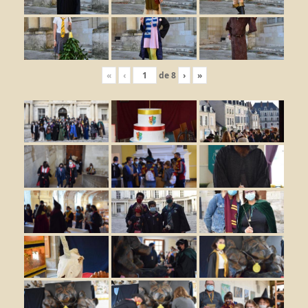
«
‹
de
8
›
»