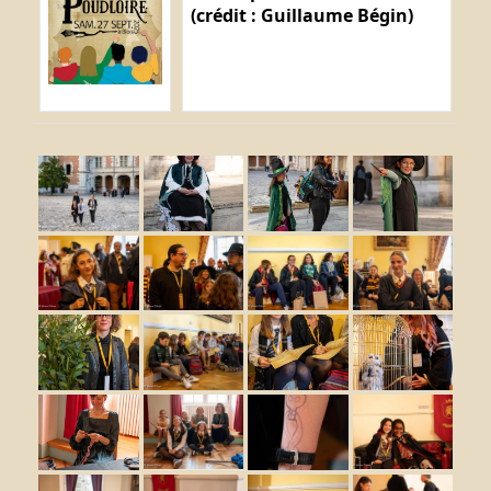
(crédit : Guillaume Bégin)