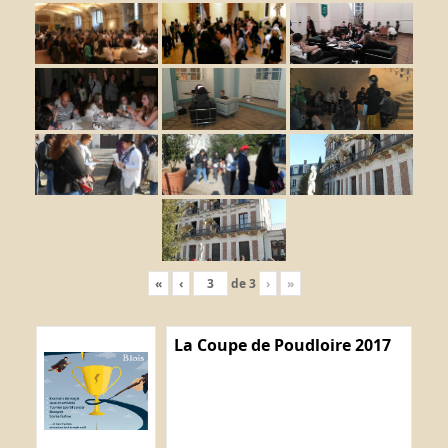
«
‹
de
3
›
»
La Coupe de Poudloire 2017