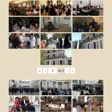
«
‹
de
3
›
»