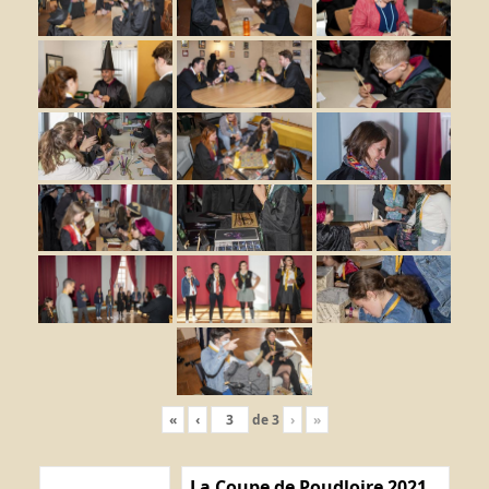
«
‹
de
3
›
»
La Coupe de Poudloire 2021