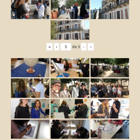
«
‹
de
3
›
»