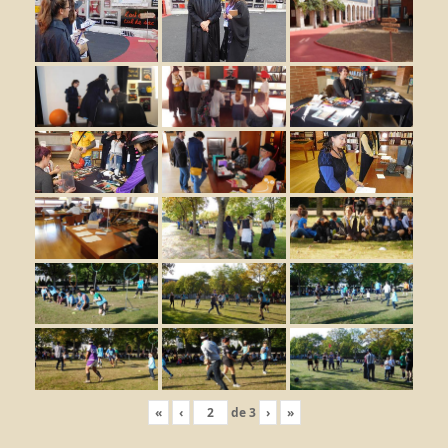
«
‹
de
3
›
»