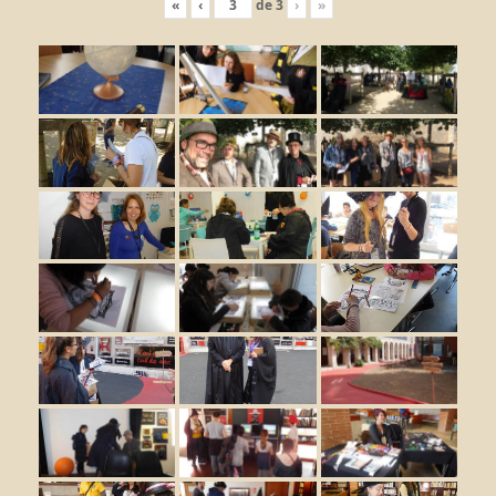
«
‹
de
3
›
»