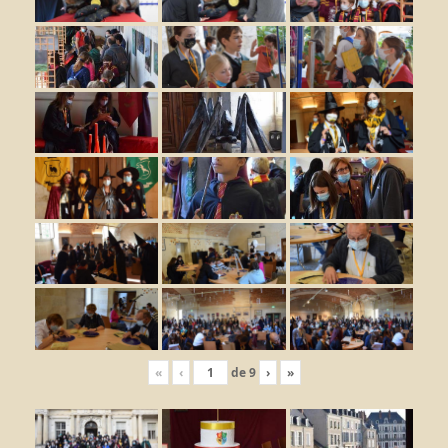
«
‹
de
9
›
»