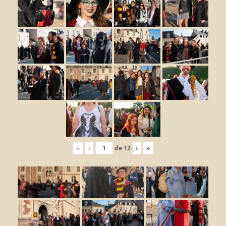
«
‹
de
12
›
»