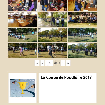
«
‹
de
3
›
»
La Coupe de Poudloire 2017