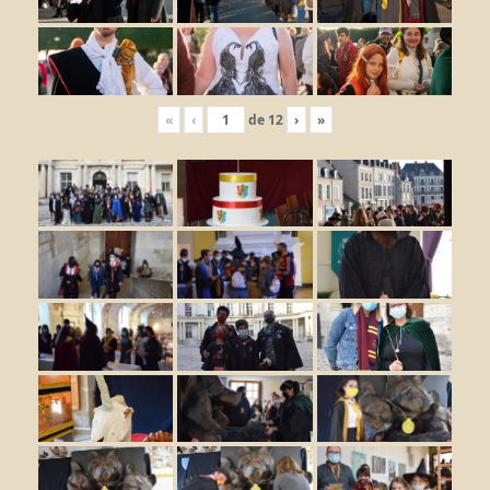
«
‹
de
12
›
»