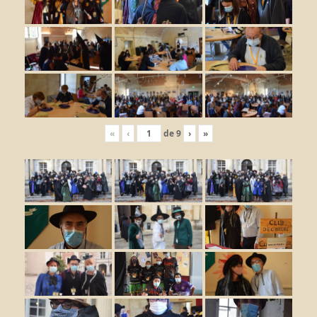
«
‹
de
9
›
»