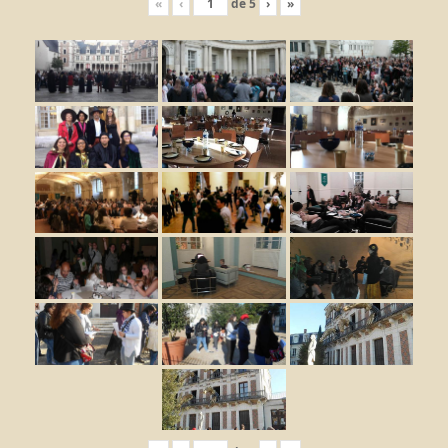
«
‹
de
5
›
»