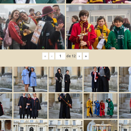
«
‹
de
12
›
»