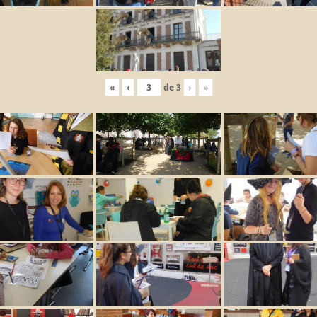
«
‹
de
3
›
»