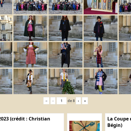
«
‹
de
8
›
»
023 (crédit : Christian
La Coupe d
Bégin)