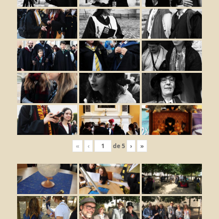
«
‹
de
5
›
»