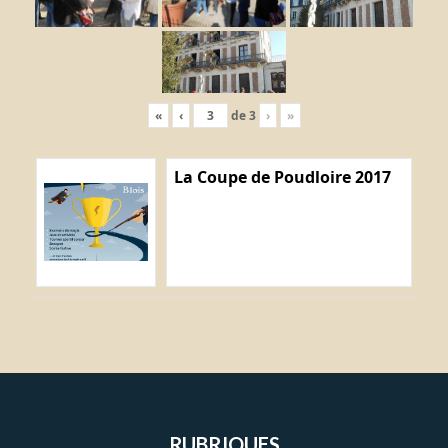
«
‹
de
3
›
»
La Coupe de Poudloire 2017
RUBRIQUES