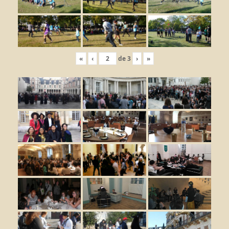
«
‹
de
3
›
»