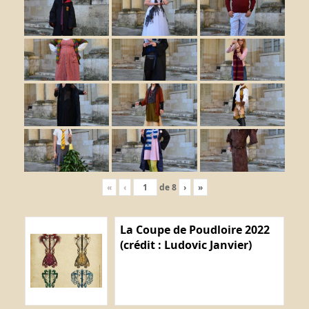
«
‹
de
8
›
»
La Coupe de Poudloire 2022
(crédit : Ludovic Janvier)