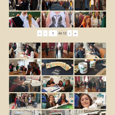
«
‹
de
12
›
»