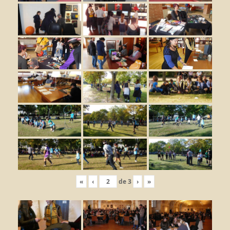
«
‹
de
3
›
»