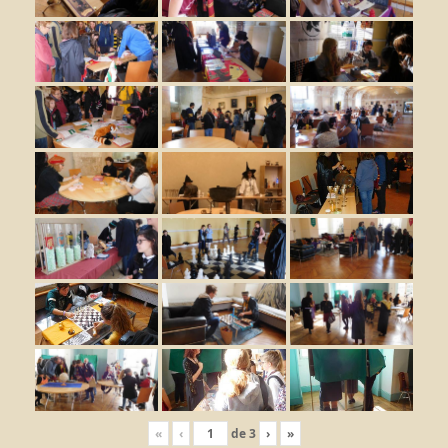
«
‹
de
3
›
»