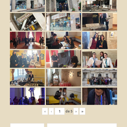
«
‹
de
5
›
»