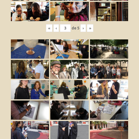
«
‹
de
5
›
»