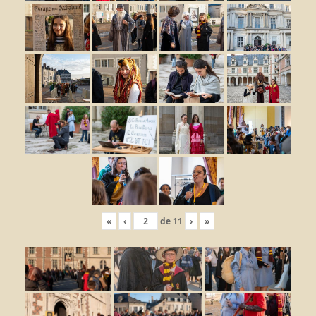
«
‹
de
11
›
»