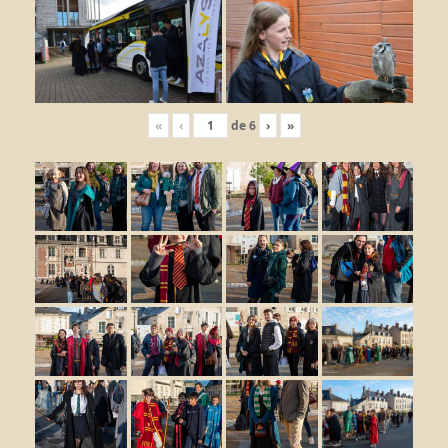
«
‹
de
6
›
»