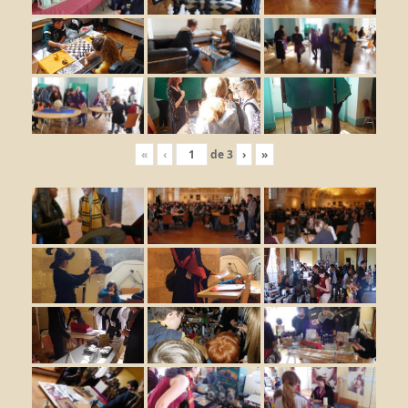
«
‹
de
3
›
»