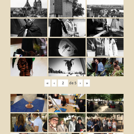
«
‹
de
5
›
»