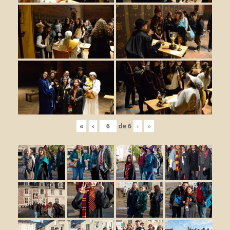
«
‹
de
6
›
»