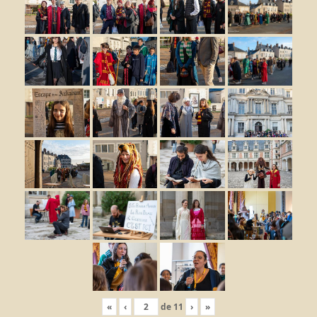
«
‹
de
11
›
»