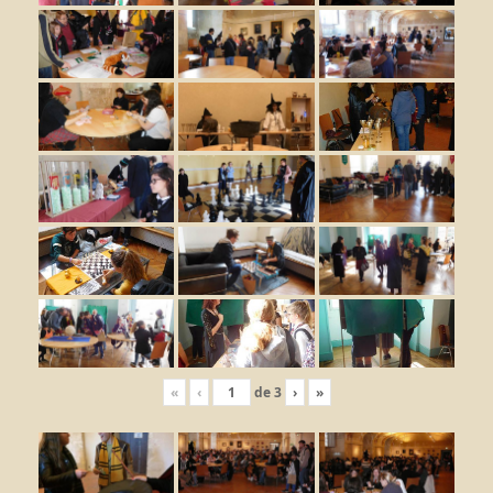
«
‹
de
3
›
»