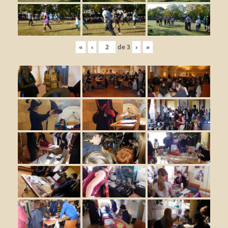
«
‹
de
3
›
»