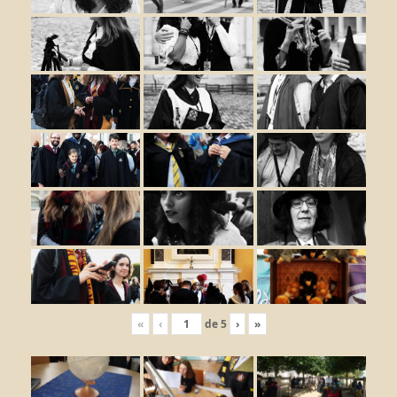
«
‹
de
5
›
»