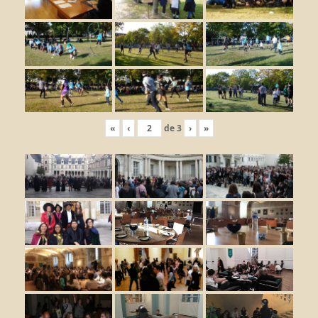
«
‹
de
3
›
»