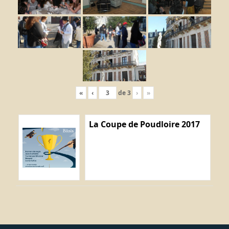
«
‹
de
3
›
»
La Coupe de Poudloire 2017