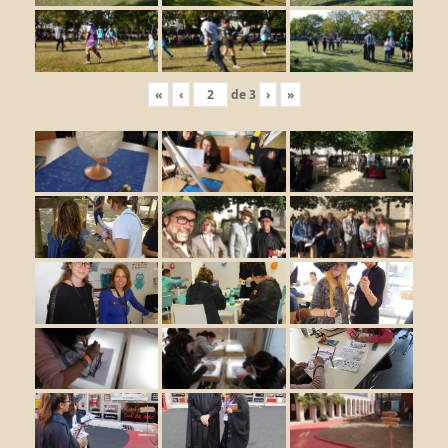
«
‹
de
3
›
»