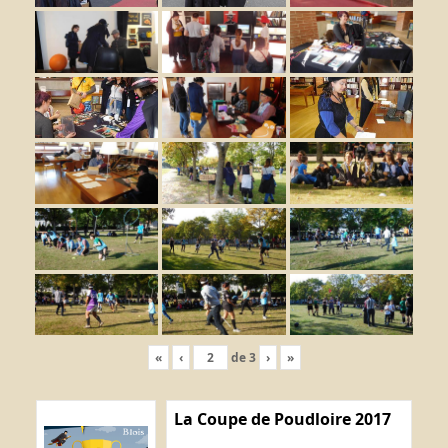
«
‹
de
3
›
»
La Coupe de Poudloire 2017