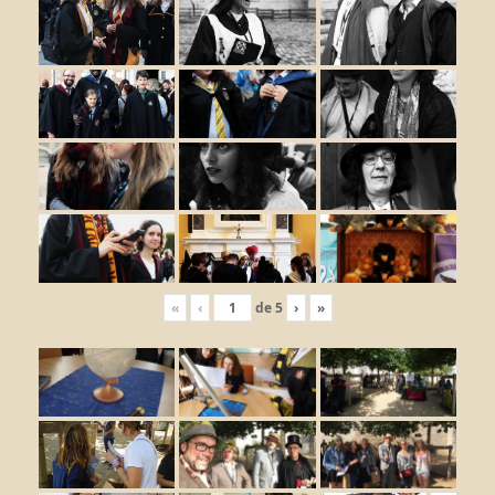
«
‹
de
5
›
»