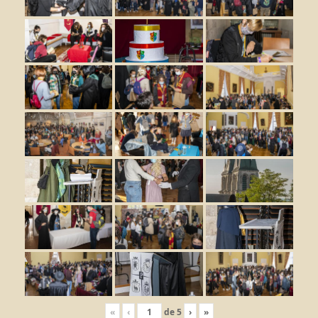
«
‹
de
5
›
»