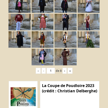
«
‹
de
8
›
»
La Coupe de Poudloire 2023
(crédit : Christian Delberghe)