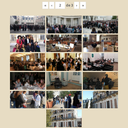
«
‹
de
3
›
»