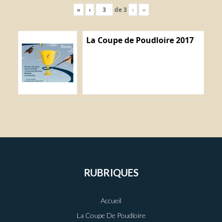
«
‹
de
3
›
»
La Coupe de Poudloire 2017
RUBRIQUES
Accueil
La Coupe De Poudloire