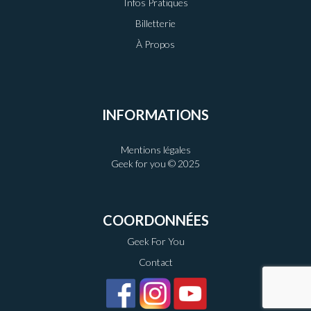
Infos Pratiques
Billetterie
À Propos
INFORMATIONS
Mentions légales
Geek for you © 2025
COORDONNÉES
Geek For You
Contact