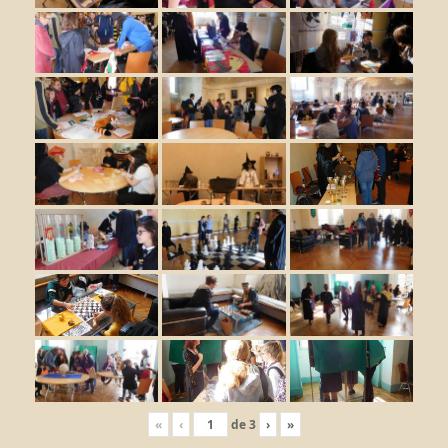
«
‹
de
3
›
»