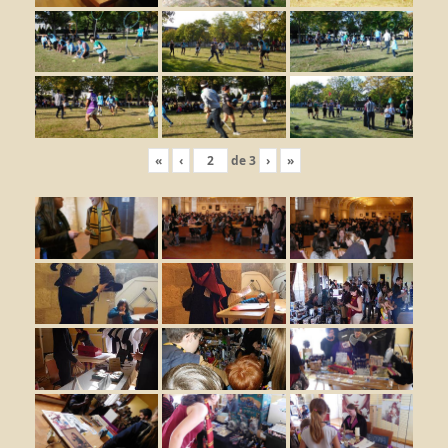
«
‹
de
3
›
»